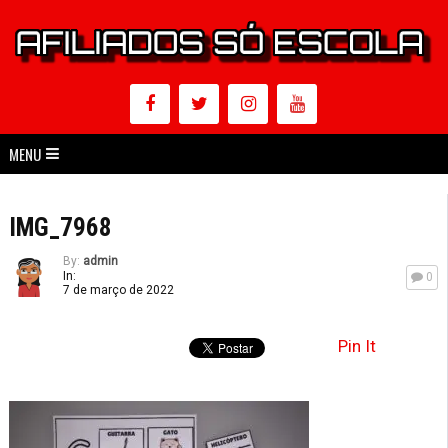
MENU
IMG_7968
By:
admin
In:
0
7 de março de 2022
Pin It