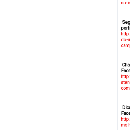
no-i
Segr
perf
http
do-i
cam
Cha
Face
http
aten
com-
Dica
Fac
http
mel