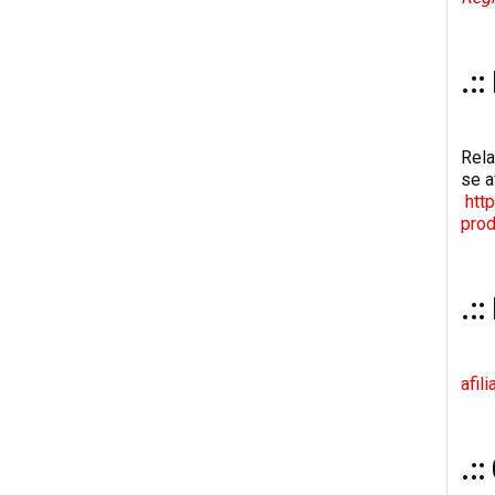
.::
Rela
se af
http
pro
.:
afil
.: