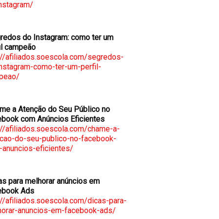
nstagram/
edos do Instagram: como ter um
il campeão
://afiliados.soescola.com/segredos-
nstagram-como-ter-um-perfil-
peao/
me a Atenção do Seu Público no
book com Anúncios Eficientes
://afiliados.soescola.com/chame-a-
cao-do-seu-publico-no-facebook-
anuncios-eficientes/
s para melhorar anúncios em
ebook Ads
://afiliados.soescola.com/dicas-para-
horar-anuncios-em-facebook-ads/