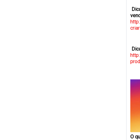
Dica
vend
http
cri
Dica
http
prod
O qu