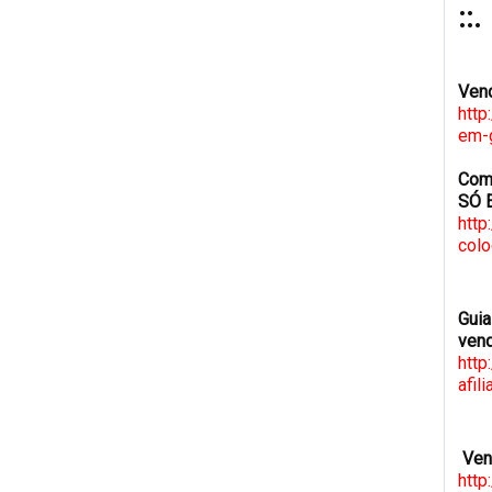
::.
Ven
http
em-
Como
SÓ 
http
colo
Guia
ven
http
afil
Ven
http