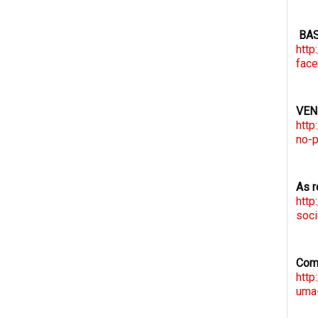
BAS
http
fac
VEN
http
no-p
As r
http
soci
Como
http
uma