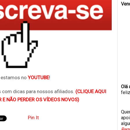
Ven
 estamos no
YOUTUBE
!
Olá 
 com dicas para nossos afiliados.
(CLIQUE AQUI
feli
R E NÃO PERDER OS VÍDEOS NOVOS)
Quer
Pin It
apoi
algu
Regr